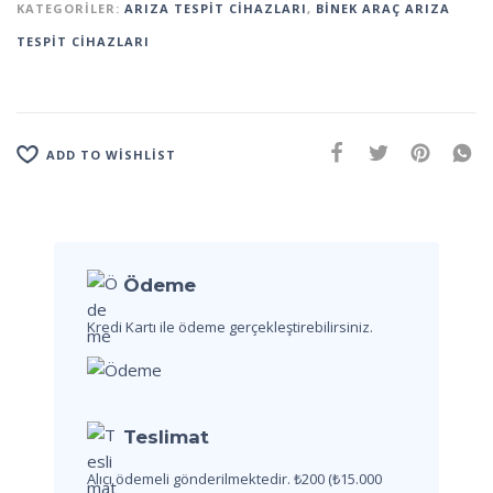
KATEGORILER:
ARIZA TESPIT CIHAZLARI
,
BINEK ARAÇ ARIZA
TESPIT CIHAZLARI
ADD TO WISHLIST
Ödeme
Kredi Kartı ile ödeme gerçekleştirebilirsiniz.
Teslimat
Alıcı ödemeli gönderilmektedir. ₺200
(₺15.000