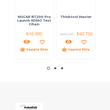
MUCAR BT200 Pro
Thinktool Master
FO
Launch XDİAG Test
Arıza
Cihazı
₺
16.000
₺
42.750
₺
45.500
₺
12.
Sepete Ekle
Sepete Ekle