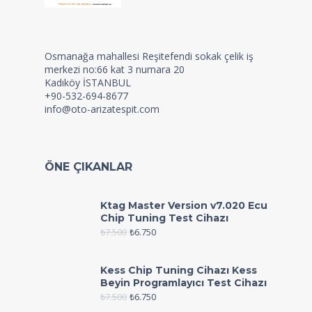
Osmanağa mahallesi Reşitefendi sokak çelik iş
merkezi no:66 kat 3 numara 20
Kadıköy İSTANBUL
+90-532-694-8677
info@oto-arizatespit.com
ÖNE ÇIKANLAR
Ktag Master Version v7.020 Ecu
Chip Tuning Test Cihazı
₺
7.500
₺
6.750
Kess Chip Tuning Cihazı Kess
Beyin Programlayıcı Test Cihazı
₺
7.500
₺
6.750