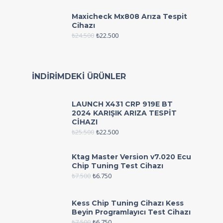
Maxicheck Mx808 Arıza Tespit
Cihazı
₺
24.500
₺
22.500
İNDIRIMDEKI ÜRÜNLER
LAUNCH X431 CRP 919E BT
2024 KARIŞIK ARIZA TESPİT
CİHAZI
₺
25.500
₺
22.500
Ktag Master Version v7.020 Ecu
Chip Tuning Test Cihazı
₺
7.500
₺
6.750
Kess Chip Tuning Cihazı Kess
Beyin Programlayıcı Test Cihazı
₺
7.500
₺
6.750